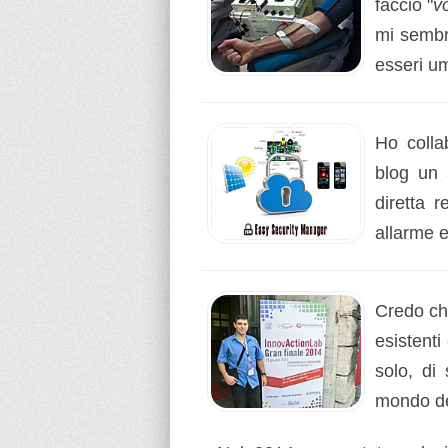
faccio "
v
mi sembr
esseri u
Ho colla
blog un a
diretta r
allarme e
Credo c
esistenti
solo, di 
mondo de