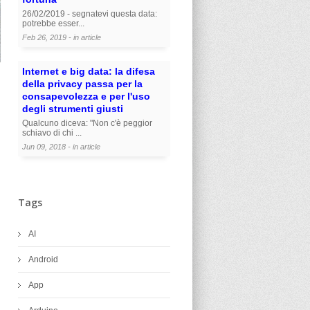
26/02/2019 - segnatevi questa data:
potrebbe esser...
Feb 26, 2019 - in
article
Internet e big data: la difesa
della privacy passa per la
consapevolezza e per l'uso
degli strumenti giusti
Qualcuno diceva: "Non c'è peggior
schiavo di chi ...
Jun 09, 2018 - in
article
Tags
AI
Android
App