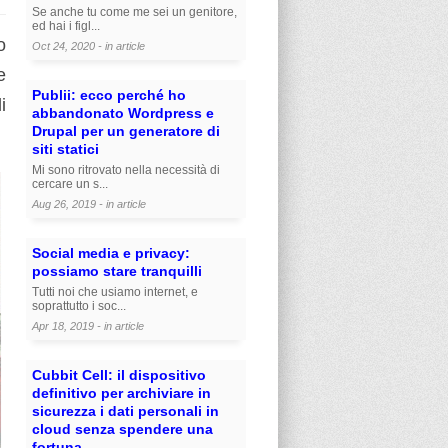
Se anche tu come me sei un genitore,
ed hai i figl...
o
Oct 24, 2020 - in
article
e
Publii: ecco perché ho
i
abbandonato Wordpress e
Drupal per un generatore di
siti statici
Mi sono ritrovato nella necessità di
cercare un s...
Aug 26, 2019 - in
article
Social media e privacy:
possiamo stare tranquilli
Tutti noi che usiamo internet, e
soprattutto i soc...
Apr 18, 2019 - in
article
Cubbit Cell: il dispositivo
definitivo per archiviare in
sicurezza i dati personali in
cloud senza spendere una
fortuna