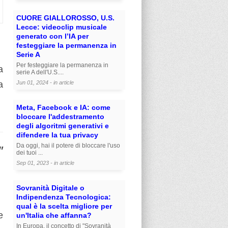
CUORE GIALLOROSSO, U.S.
Lecce: videoclip musicale
generato con l’IA per
festeggiare la permanenza in
Serie A
Per festeggiare la permanenza in
a
serie A dell'U.S....
a
Jun 01, 2024 - in
article
Meta, Facebook e IA: come
bloccare l'addestramento
degli algoritmi generativi e
difendere la tua privacy
Da oggi, hai il potere di bloccare l'uso
"
dei tuoi ...
Sep 01, 2023 - in
article
Sovranità Digitale o
Indipendenza Tecnologica:
qual è la scelta migliore per
e
un'Italia che affanna?
In Europa, il concetto di "Sovranità