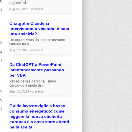
a
digitale" st...
Aug 27, 2023 - in
article
i
Chatgpt e Claude si
intervistano a vicenda: è nata
una amicizia?
Ho organizzato un insolito incontro
o
virtuale tra d...
a
Aug 18, 2023 - in
article
i
Da ChatGPT a PowerPoint
istantaneamente passando
per VBA
Per esigenze personali stavo
cercando il modo di c...
e
May 30, 2023 - in
article
n
Guida lavastoviglie a basso
l
consumo energetico: come
leggere la nuova etichetta
europea e a cosa stare attenti
nella scelta