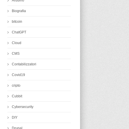
Arduino
Biografia
bitcoin
ChatGPT
Cloud
CMS
Contabilizzatori
Covid19
cripto
Cubbit
Cybersecurity
DIY
Drupal