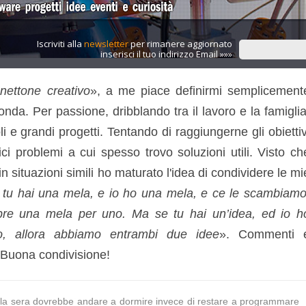
Iscriviti alla
newsletter
per rimanere aggiornato
inserisci il tuo indirizzo Email »»»
nettone creativo
», a me piace definirmi semplicement
nda. Per passione, dribblando tra il lavoro e la famiglia
i e grandi progetti. Tentando di raggiungerne gli obiettiv
ici problemi a cui spesso trovo soluzioni utili. Visto ch
in situazioni simili ho maturato l'idea di condividere le mi
 tu hai una mela, e io ho una mela, e ce le scambiamo
pre una mela per uno. Ma se tu hai un’idea, ed io h
, allora abbiamo entrambi due idee
». Commenti 
 Buona condivisione!
o la sera dovrebbe andare a dormire invece di restare a programmare