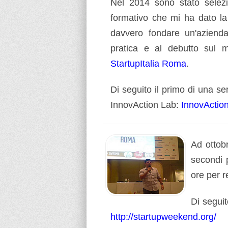
Nel 2014 sono stato selezi
formativo che mi ha dato la 
davvero fondare un'azienda 
pratica e al debutto sul m
StartupItalia Roma
.
Di seguito il primo di una ser
InnovAction Lab:
InnovAction
Ad ottob
secondi 
ore per r
Di seguito
http://startupweekend.org/