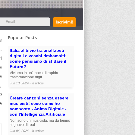
Popular Posts
e
,
Italia al bivio tra analfabeti
digitali e vecchi rimbambiti:
i
come pensiamo di sfidare il
e
Futuro?
Viviamo in un'epoca di rapida
e
trasformazione digit...
Jun 13, 2024 - in
article
,
o
Creare canzoni senza essere
e
musicisti: ecco come ho
composto - Anima Digitale -
con l'Intelligenza Artificiale
Non sono un musicista, ma da tempo
sognavo di real...
Jun 04, 2024 - in
article