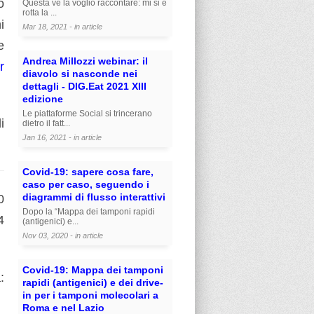
o
Questa ve la voglio raccontare: mi si è
rotta la ...
i
Mar 18, 2021 - in
article
e
Andrea Millozzi webinar: il
r
diavolo si nasconde nei
dettagli - DIG.Eat 2021 XIII
edizione
Le piattaforme Social si trincerano
i
dietro il fatt...
Jan 16, 2021 - in
article
Covid-19: sapere cosa fare,
caso per caso, seguendo i
diagrammi di flusso interattivi
0
Dopo la “Mappa dei tamponi rapidi
4
(antigenici) e...
Nov 03, 2020 - in
article
Covid-19: Mappa dei tamponi
:
rapidi (antigenici) e dei drive-
in per i tamponi molecolari a
Roma e nel Lazio