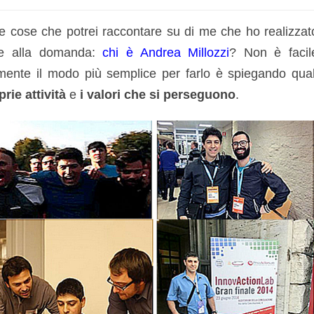
le cose che potrei raccontare su di me che ho realizzat
ere alla domanda:
chi è Andrea Millozzi
? Non è facil
lmente il modo più semplice per farlo è spiegando qual
prie attività
e
i valori che si perseguono
.