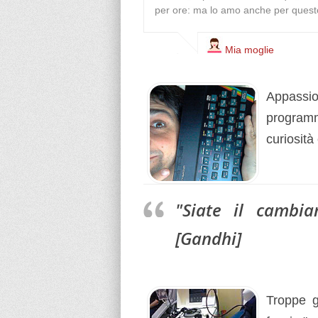
per ore: ma lo amo anche per questo,
Mia moglie
Appassio
programm
curiosità
"Siate il cambi
[Gandhi]
Troppe g