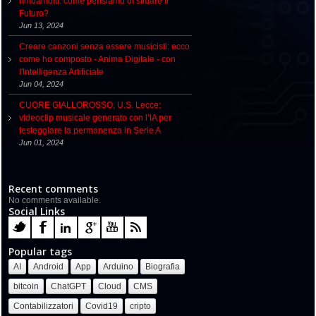
rimbambiti: come pensiamo di sfidare il
Futuro?
Jun 13, 2024
Creare canzoni senza essere musicisti: ecco
come ho composto - Anima Digitale - con
l'Intelligenza Artificiale
Jun 04, 2024
CUORE GIALLOROSSO, U.S. Lecce:
videoclip musicale generato con l’IA per
festeggiare la permanenza in Serie A
Jun 01, 2024
Recent comments
No comments available.
Social Links
Popular tags
AI
Android
App
Arduino
Biografia
bitcoin
ChatGPT
Cloud
CMS
Contabilizzatori
Covid19
cripto