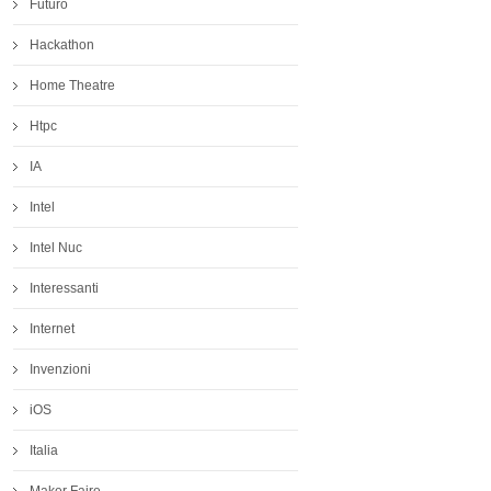
Futuro
Hackathon
Home Theatre
Htpc
IA
Intel
Intel Nuc
Interessanti
Internet
Invenzioni
iOS
Italia
Maker Faire