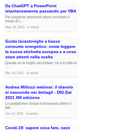
Da ChatGPT a PowerPoint
istantaneamente passando per VBA
Per esigenze personali stavo cercando il
modo di c...
May 30, 2023 - in
article
Guida lavastoviglie a basso
consumo energetico: come leggere
la nuova etichetta europea e a cosa
stare attenti nella scelta
Questa ve la voglio raccontare: mi si è rotta la
...
Mar 18, 2021 - in
article
Andrea Millozzi webinar: il diavolo
si nasconde nei dettagli - DIG.Eat
2021 XIII edizione
Le piattaforme Social si trincerano dietro il
fatt...
Jan 16, 2021 - in
article
Covid-19: sapere cosa fare, caso