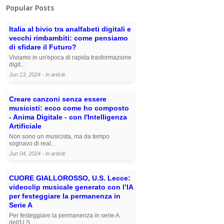
Popular Posts
Italia al bivio tra analfabeti digitali e
vecchi rimbambiti: come pensiamo
di sfidare il Futuro?
Viviamo in un'epoca di rapida trasformazione
digit...
Jun 13, 2024 - in
article
Creare canzoni senza essere
musicisti: ecco come ho composto
- Anima Digitale - con l'Intelligenza
Artificiale
Non sono un musicista, ma da tempo
sognavo di real...
Jun 04, 2024 - in
article
CUORE GIALLOROSSO, U.S. Lecce:
videoclip musicale generato con l’IA
per festeggiare la permanenza in
Serie A
Per festeggiare la permanenza in serie A
dell'U.S....