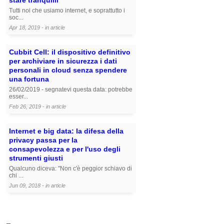
Tutti noi che usiamo internet, e soprattutto i
soc...
Apr 18, 2019 - in
article
Cubbit Cell: il dispositivo definitivo
per archiviare in sicurezza i dati
personali in cloud senza spendere
una fortuna
26/02/2019 - segnatevi questa data: potrebbe
esser...
Feb 26, 2019 - in
article
Internet e big data: la difesa della
privacy passa per la
consapevolezza e per l'uso degli
strumenti giusti
Qualcuno diceva: "Non c'è peggior schiavo di
chi ...
Jun 09, 2018 - in
article