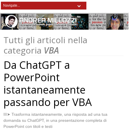
Tutti gli articoli nella
categoria
VBA
Da ChatGPT a
PowerPoint
istantaneamente
passando per VBA
III➤ Trasforma istantaneamente, una risposta ad una tua
domanda su ChatGPT, in una presentazione completa di
PowerPoint con titoli e testi