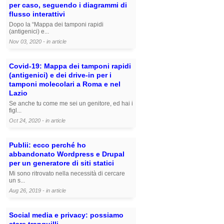
per caso, seguendo i diagrammi di
flusso interattivi
Dopo la “Mappa dei tamponi rapidi
(antigenici) e...
Nov 03, 2020 - in
article
Covid-19: Mappa dei tamponi rapidi
(antigenici) e dei drive-in per i
tamponi molecolari a Roma e nel
Lazio
Se anche tu come me sei un genitore, ed hai i
figl...
Oct 24, 2020 - in
article
Publii: ecco perché ho
abbandonato Wordpress e Drupal
per un generatore di siti statici
Mi sono ritrovato nella necessità di cercare
un s...
Aug 26, 2019 - in
article
Social media e privacy: possiamo
stare tranquilli