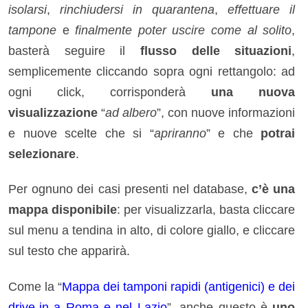
isolarsi
,
rinchiudersi in quarantena
,
effettuare il
tampone
e
finalmente poter uscire come al solito
,
basterà seguire il
flusso delle situazioni
,
semplicemente cliccando sopra ogni rettangolo: ad
ogni click, corrisponderà
una nuova
visualizzazione
“
ad albero
”, con nuove informazioni
e nuove scelte che si “
apriranno
” e che
potrai
selezionare
.
Per ognuno dei casi presenti nel database,
c’è una
mappa disponibile
: per visualizzarla, basta cliccare
sul menu a tendina in alto, di colore giallo, e cliccare
sul testo che apparirà.
Come la “
Mappa dei tamponi rapidi (antigenici) e dei
drive-in a Roma e nel Lazio
”, anche questo è
uno