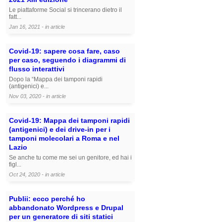
Le piattaforme Social si trincerano dietro il
fatt...
Jan 16, 2021 - in
article
Covid-19: sapere cosa fare, caso
per caso, seguendo i diagrammi di
flusso interattivi
Dopo la “Mappa dei tamponi rapidi
(antigenici) e...
Nov 03, 2020 - in
article
Covid-19: Mappa dei tamponi rapidi
(antigenici) e dei drive-in per i
tamponi molecolari a Roma e nel
Lazio
Se anche tu come me sei un genitore, ed hai i
figl...
Oct 24, 2020 - in
article
Publii: ecco perché ho
abbandonato Wordpress e Drupal
per un generatore di siti statici