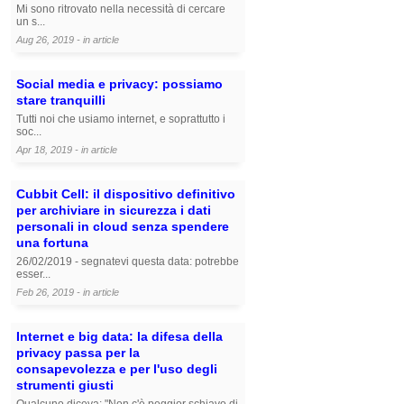
Mi sono ritrovato nella necessità di cercare
un s...
Aug 26, 2019 - in
article
Social media e privacy: possiamo
stare tranquilli
Tutti noi che usiamo internet, e soprattutto i
soc...
Apr 18, 2019 - in
article
Cubbit Cell: il dispositivo definitivo
per archiviare in sicurezza i dati
personali in cloud senza spendere
una fortuna
26/02/2019 - segnatevi questa data: potrebbe
esser...
Feb 26, 2019 - in
article
Internet e big data: la difesa della
privacy passa per la
consapevolezza e per l'uso degli
strumenti giusti
Qualcuno diceva: "Non c'è peggior schiavo di