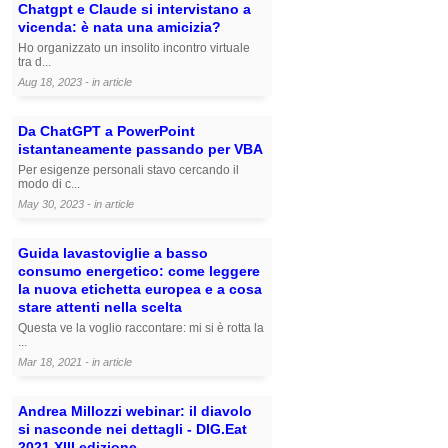
Chatgpt e Claude si intervistano a
vicenda: è nata una amicizia?
Ho organizzato un insolito incontro virtuale
tra d...
Aug 18, 2023 - in
article
Da ChatGPT a PowerPoint
istantaneamente passando per VBA
Per esigenze personali stavo cercando il
modo di c...
May 30, 2023 - in
article
Guida lavastoviglie a basso
consumo energetico: come leggere
la nuova etichetta europea e a cosa
stare attenti nella scelta
Questa ve la voglio raccontare: mi si è rotta la
...
Mar 18, 2021 - in
article
Andrea Millozzi webinar: il diavolo
si nasconde nei dettagli - DIG.Eat
2021 XIII edizione