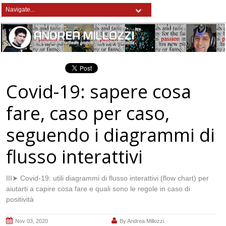
Covid-19: sapere cosa
fare, caso per caso,
seguendo i diagrammi di
flusso interattivi
III➤ Covid-19: utili diagrammi di flusso interattivi (flow chart) per
aiutarti a capire cosa fare e quali sono le regole in caso di
positività
Nov 03, 2020
By
Andrea Millozzi