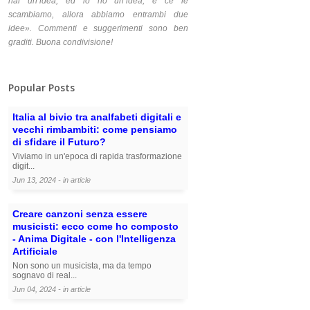
hai un’idea, ed io ho un’idea, e ce le
scambiamo, allora abbiamo entrambi due
idee». Commenti e suggerimenti sono ben
graditi. Buona condivisione!
Popular Posts
Italia al bivio tra analfabeti digitali e
vecchi rimbambiti: come pensiamo
di sfidare il Futuro?
Viviamo in un'epoca di rapida trasformazione
digit...
Jun 13, 2024 - in
article
Creare canzoni senza essere
musicisti: ecco come ho composto
- Anima Digitale - con l'Intelligenza
Artificiale
Non sono un musicista, ma da tempo
sognavo di real...
Jun 04, 2024 - in
article