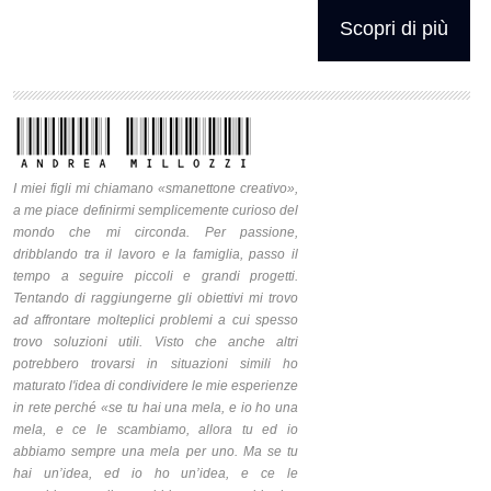
Scopri di più
I miei figli mi chiamano «smanettone creativo»,
a me piace definirmi semplicemente curioso del
mondo che mi circonda. Per passione,
dribblando tra il lavoro e la famiglia, passo il
tempo a seguire piccoli e grandi progetti.
Tentando di raggiungerne gli obiettivi mi trovo
ad affrontare molteplici problemi a cui spesso
trovo soluzioni utili. Visto che anche altri
potrebbero trovarsi in situazioni simili ho
maturato l'idea di condividere le mie esperienze
in rete perché «se tu hai una mela, e io ho una
mela, e ce le scambiamo, allora tu ed io
abbiamo sempre una mela per uno. Ma se tu
hai un’idea, ed io ho un’idea, e ce le