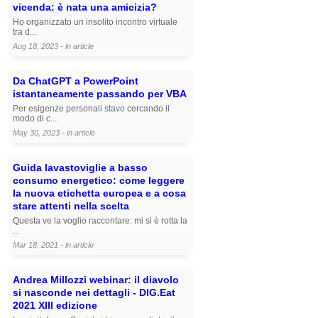
vicenda: è nata una amicizia?
Ho organizzato un insolito incontro virtuale
tra d...
Aug 18, 2023 - in
article
Da ChatGPT a PowerPoint
istantaneamente passando per VBA
Per esigenze personali stavo cercando il
modo di c...
May 30, 2023 - in
article
Guida lavastoviglie a basso
consumo energetico: come leggere
la nuova etichetta europea e a cosa
stare attenti nella scelta
Questa ve la voglio raccontare: mi si è rotta la
...
Mar 18, 2021 - in
article
Andrea Millozzi webinar: il diavolo
si nasconde nei dettagli - DIG.Eat
2021 XIII edizione