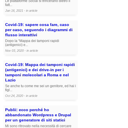
Le piattaforme Social si trincerano dietro il
fatt...
Jan 16, 2021 - in
article
Covid-19: sapere cosa fare, caso
per caso, seguendo i diagrammi di
flusso interattivi
Dopo la “Mappa dei tamponi rapidi
(antigenici) e...
Nov 03, 2020 - in
article
Covid-19: Mappa dei tamponi rapidi
(antigenici) e dei drive-in per i
tamponi molecolari a Roma e nel
Lazio
Se anche tu come me sei un genitore, ed hai i
figl...
Oct 24, 2020 - in
article
Publii: ecco perché ho
abbandonato Wordpress e Drupal
per un generatore di siti statici
Mi sono ritrovato nella necessità di cercare