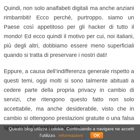
Quindi, non solo analfabeti digitali ma anche anziani
rimbambiti! Ecco perché, purtroppo, siamo un
Paese così appetitoso per gli hacker di tutto il
mondo! Ed ecco quindi il motivo per cui, noi italiani,
più degli altri, dobbiamo essere meno superficiali
quando si tratta di preservare i nostri dati!
Eppure, a causa dell’indifferenza generale rispetto a
questi temi, oggi molti si sono talmente abituati a
cedere parte della propria privacy in cambio di
servizi, che ritengono questo fatto non solo
accettabile, ma anche desiderabile, visto che in
cambio si ottengono prestazioni gratuite o una falsa
speranza di maggior sicurezza.
Questo blog utilizza i cookie. Continuando a navigare ne accetti
l'utilizzo.
informazioni
OK