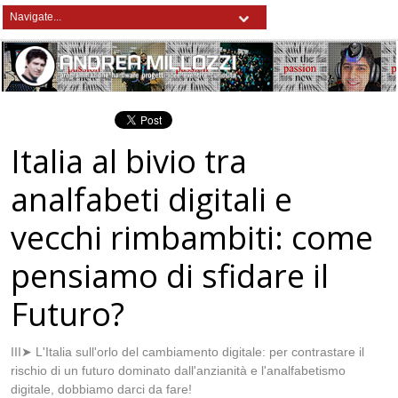
Italia al bivio tra
analfabeti digitali e
vecchi rimbambiti: come
pensiamo di sfidare il
Futuro?
III➤ L'Italia sull'orlo del cambiamento digitale: per contrastare il
rischio di un futuro dominato dall'anzianità e l'analfabetismo
digitale, dobbiamo darci da fare!