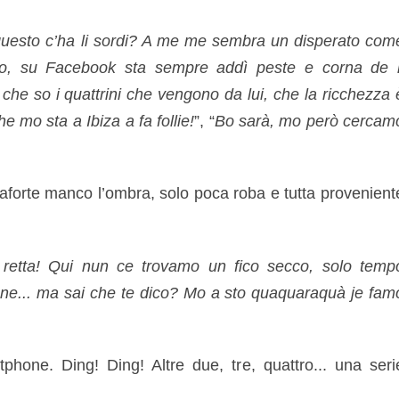
 questo c’ha li sordi? A me me sembra un disperato com
uro, su Facebook sta sempre addì peste e corna de l
 che so i quattrini che vengono da lui, che la ricchezza 
e mo sta a Ibiza a fa follie!
”, “
Bo sarà, mo però cercam
saforte manco l’ombra, solo poca roba e tutta provenient
etta! Qui nun ce trovamo un fico secco, solo temp
one... ma sai che te dico? Mo a sto quaquaraquà je fam
tphone. Ding! Ding! Altre due, tre, quattro... una seri