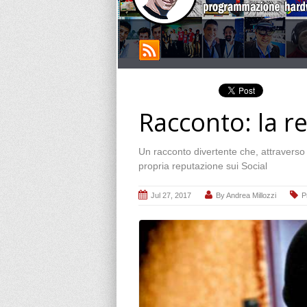
Racconto: la r
Un racconto divertente che, attraverso l
propria reputazione sui Social
Jul 27, 2017
By
Andrea Millozzi
P