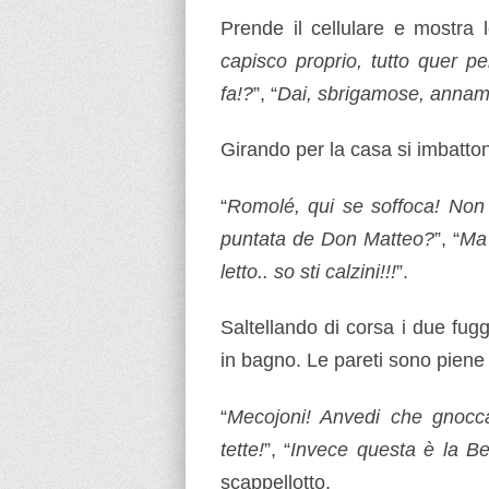
Prende il cellulare e mostra l
capisco proprio, tutto quer pe
fa!?
”, “
Dai, sbrigamose, annamo
Girando per la casa si imbatton
“
Romolé, qui se soffoca! Non
puntata de Don Matteo?
”, “
Ma 
letto.. so sti calzini!!!
”.
Saltellando di corsa i due fugg
in bagno. Le pareti sono piene 
“
Mecojoni! Anvedi che gnocc
tette!
”, “
Invece questa è la Be
scappellotto.