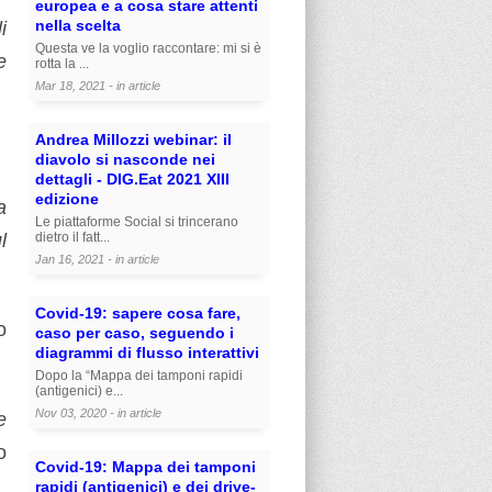
europea e a cosa stare attenti
nella scelta
i
Questa ve la voglio raccontare: mi si è
e
rotta la ...
Mar 18, 2021 - in
article
Andrea Millozzi webinar: il
diavolo si nasconde nei
dettagli - DIG.Eat 2021 XIII
edizione
a
Le piattaforme Social si trincerano
dietro il fatt...
l
Jan 16, 2021 - in
article
Covid-19: sapere cosa fare,
o
caso per caso, seguendo i
diagrammi di flusso interattivi
Dopo la “Mappa dei tamponi rapidi
(antigenici) e...
Nov 03, 2020 - in
article
e
o
Covid-19: Mappa dei tamponi
rapidi (antigenici) e dei drive-