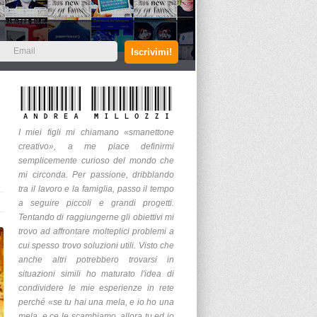
I miei figli mi chiamano «smanettone
creativo», a me piace definirmi
semplicemente curioso del mondo che
mi circonda. Per passione, dribblando
tra il lavoro e la famiglia, passo il tempo
a seguire piccoli e grandi progetti.
Tentando di raggiungerne gli obiettivi mi
trovo ad affrontare molteplici problemi a
cui spesso trovo soluzioni utili. Visto che
anche altri potrebbero trovarsi in
situazioni simili ho maturato l'idea di
condividere le mie esperienze in rete
perché «se tu hai una mela, e io ho una
mela, e ce le scambiamo, allora tu ed io