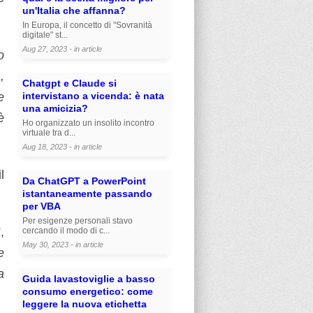
un'Italia che affanna?
In Europa, il concetto di "Sovranità
digitale" st...
Aug 27, 2023 - in
article
o
,
Chatgpt e Claude si
intervistano a vicenda: è nata
e
una amicizia?
è
Ho organizzato un insolito incontro
virtuale tra d...
Aug 18, 2023 - in
article
l
Da ChatGPT a PowerPoint
istantaneamente passando
per VBA
Per esigenze personali stavo
”,
cercando il modo di c...
May 30, 2023 - in
article
e
a
Guida lavastoviglie a basso
consumo energetico: come
leggere la nuova etichetta