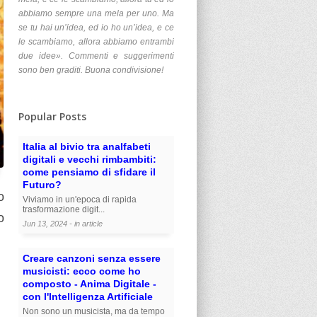
abbiamo sempre una mela per uno. Ma
se tu hai un’idea, ed io ho un’idea, e ce
le scambiamo, allora abbiamo entrambi
due idee». Commenti e suggerimenti
sono ben graditi. Buona condivisione!
Popular Posts
Italia al bivio tra analfabeti
digitali e vecchi rimbambiti:
come pensiamo di sfidare il
Futuro?
o
Viviamo in un'epoca di rapida
trasformazione digit...
o
Jun 13, 2024 - in
article
Creare canzoni senza essere
musicisti: ecco come ho
composto - Anima Digitale -
con l'Intelligenza Artificiale
Non sono un musicista, ma da tempo