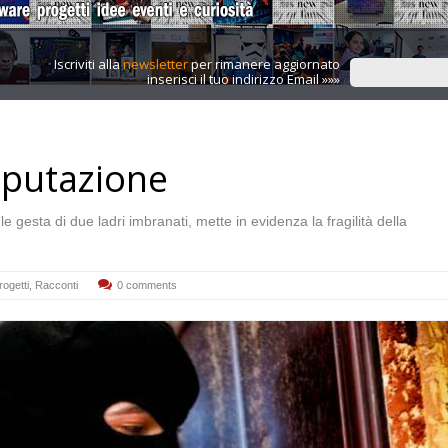
Iscriviti alla
newsletter
per rimanere aggiornato
inserisci il tuo indirizzo Email »»»
eputazione
e gesta di due ladri imbranati, mette in evidenza la fragilità della
rogetti
,
Racconti
0 comments