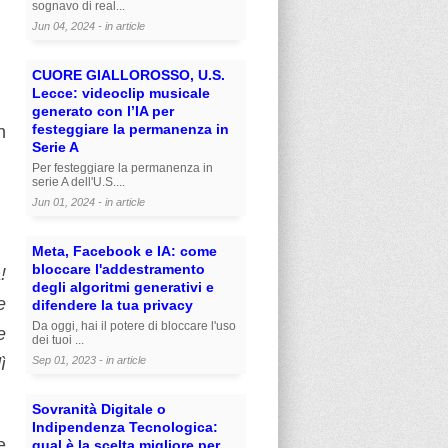
sognavo di real...
Jun 04, 2024 - in
article
CUORE GIALLOROSSO, U.S.
Lecce: videoclip musicale
generato con l’IA per
festeggiare la permanenza in
n
Serie A
Per festeggiare la permanenza in
serie A dell'U.S....
Jun 01, 2024 - in
article
Meta, Facebook e IA: come
bloccare l'addestramento
!
degli algoritmi generativi e
e
difendere la tua privacy
Da oggi, hai il potere di bloccare l'uso
e
dei tuoi ...
ì
Sep 01, 2023 - in
article
Sovranità Digitale o
Indipendenza Tecnologica:
e
qual è la scelta migliore per