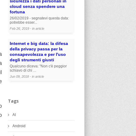
sicurezza i dati personali in
cloud senza spendere una
fortuna
26/02/2019 - segnatevi questa data:
potrebbe esser...
Feb 26, 2019 - in
article
Internet e big data: la difesa
della privacy passa per la
a
consapevolezza e per l'uso
degli strumenti giusti
a
Qualcuno diceva: "Non c'è peggior
schiavo di chi ...
l
Jun 09, 2018 - in
article
e
Tags
o
o
AI
Android