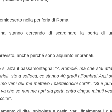
semideserto nella periferia di Roma.
na stanno cercando di scardinare la porta di u
l previsto, anche perché sono alquanto imbranati.
 si alza il passamontagna: “
A Romolé, ma che stai affà
riolì, sto a soffocà, ce stanno 40 gradi all’ombra! Anzi s
mo venì qui me mettevo i pantaloncini corti!
”, “
Si e pur
rà va che se nun me aprì sta porta entro cinque minuti ved
ccio!
”.
iamento di dita, spigolate e casini vari, finalmente i du