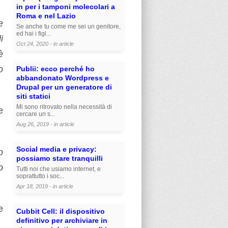
in per i tamponi molecolari a
Roma e nel Lazio
e
Se anche tu come me sei un genitore,
ed hai i figl...
i
Oct 24, 2020 - in
article
è
o
Publii: ecco perché ho
abbandonato Wordpress e
Drupal per un generatore di
siti statici
Mi sono ritrovato nella necessità di
e
cercare un s...
Aug 26, 2019 - in
article
Social media e privacy:
o
possiamo stare tranquilli
o
Tutti noi che usiamo internet, e
soprattutto i soc...
Apr 18, 2019 - in
article
e
Cubbit Cell: il dispositivo
definitivo per archiviare in