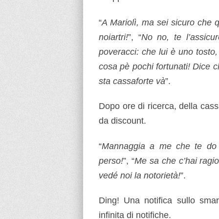
“
A Mariolì, ma sei sicuro che
noiartri!
”, “
No no, te l’assic
poveracci: che lui è uno tosto,
cosa pè pochi fortunati! Dice ch
sta cassaforte và
”.
Dopo ore di ricerca, della cas
da discount.
“
Mannaggia a me che te do r
perso!
”, “
Me sa che c’hai ragi
vedé noi la notorietà!
”.
Ding! Una notifica sullo smar
infinita di notifiche.