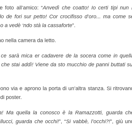
e foto all’amico: “
Anvedì che coatto! Io certi tipi nun l
lo de fori sur petto! Cor crocifisso d’oro... ma come s
 a vedè ‘ndo stà la cassaforte
”.
o nella camera da letto.
 ce sarà mica er cadavere de la socera come in quell
che stai addì! Viene da sto mucchio de panni buttati su
ono via e aprono la porta di un’altra stanza. Si ritrovan
di poster.
a! Ma quella la conosco è la Ramazzotti, guarda ch
llucci, guarda che occhi!
”, “
Si vabbè, l’occhi?!
”, giù un