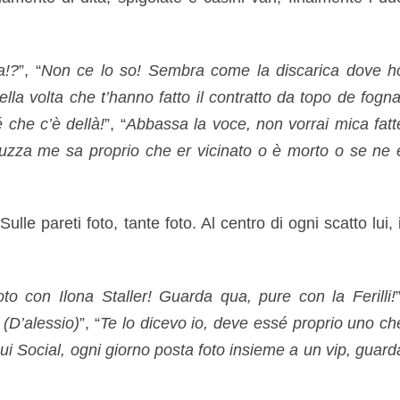
a!?
”, “
Non ce lo so! Sembra come la discarica dove h
ella volta che t’hanno fatto il contratto da topo de fogna
che c’è dellà!
”, “
Abbassa la voce, non vorrai mica fatt
uzza me sa proprio che er vicinato o è morto o se ne 
ulle pareti foto, tante foto. Al centro di ogni scatto lui, i
oto con Ilona Staller! Guarda qua, pure con la Ferilli!
 (D’alessio)
”, “
Te lo dicevo io, deve essé proprio uno ch
i Social, ogni giorno posta foto insieme a un vip, guard