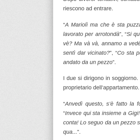
riescono ad entrare.
“
A Mariolì ma che è sta puzz
lavorato per arrotondà
”, “
Si qu
vè? Ma và và, annamo a vedé 
sentì dar vicinato?
”, “
Co sta p
andato da un pezzo
”.
I due si dirigono in soggiorno. S
proprietario dell’appartamento.
“
Anvedì questo, s’è fatto la f
“
Invece qui sta insieme a Gigi!
conta! Lo seguo da un pezzo su
qua...
”.