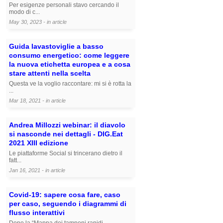
Per esigenze personali stavo cercando il
modo di c...
May 30, 2023 - in
article
Guida lavastoviglie a basso
consumo energetico: come leggere
la nuova etichetta europea e a cosa
stare attenti nella scelta
Questa ve la voglio raccontare: mi si è rotta la
...
Mar 18, 2021 - in
article
Andrea Millozzi webinar: il diavolo
si nasconde nei dettagli - DIG.Eat
2021 XIII edizione
Le piattaforme Social si trincerano dietro il
fatt...
Jan 16, 2021 - in
article
Covid-19: sapere cosa fare, caso
per caso, seguendo i diagrammi di
flusso interattivi
Dopo la “Mappa dei tamponi rapidi