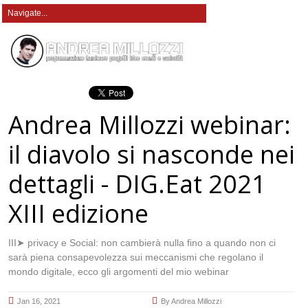
Andrea Millozzi webinar:
il diavolo si nasconde nei
dettagli - DIG.Eat 2021
XIII edizione
III➤ privacy e Social: non cambierà nulla fino a quando non ci
sarà piena consapevolezza sui meccanismi che regolano il
mondo digitale, ecco gli argomenti del mio webinar
Jan 16, 2021
By
Andrea Millozzi