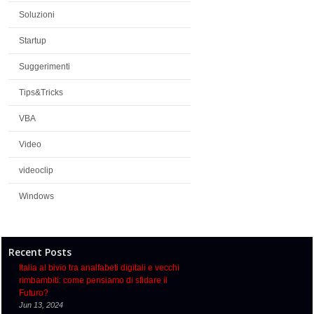
Soluzioni
Startup
Suggerimenti
Tips&Tricks
VBA
Video
videoclip
Windows
Recent Posts
Italia al bivio tra analfabeti digitali e vecchi
rimbambiti: come pensiamo di sfidare il
Futuro?
Jun 13, 2024