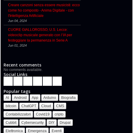
Creare canzoni senza essere musicisti: ecco
come ho composto - Anima Digitale - con
l'Intelligenza Artificiale
Jun 04, 2024
CUORE GIALLOROSSO, U.S. Lecce:
videoclip musicale generato con l’IA per
festeggiare la permanenza in Serie A
Jun 01, 2024
Recent comments
No comments available.
Social Links
Popular tags
AI
Android
App
Arduino
Biografia
bitcoin
ChatGPT
Cloud
CMS
Contabilizzatori
Covid19
cripto
Cubbit
Cybersecurity
DIY
Drupal
Elettronica
Emergenza
Eventi