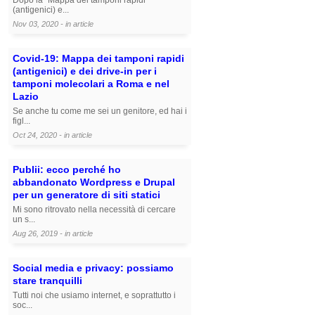
(antigenici) e...
Nov 03, 2020 - in
article
Covid-19: Mappa dei tamponi rapidi
(antigenici) e dei drive-in per i
tamponi molecolari a Roma e nel
Lazio
Se anche tu come me sei un genitore, ed hai i
figl...
Oct 24, 2020 - in
article
Publii: ecco perché ho
abbandonato Wordpress e Drupal
per un generatore di siti statici
Mi sono ritrovato nella necessità di cercare
un s...
Aug 26, 2019 - in
article
Social media e privacy: possiamo
stare tranquilli
Tutti noi che usiamo internet, e soprattutto i
soc...