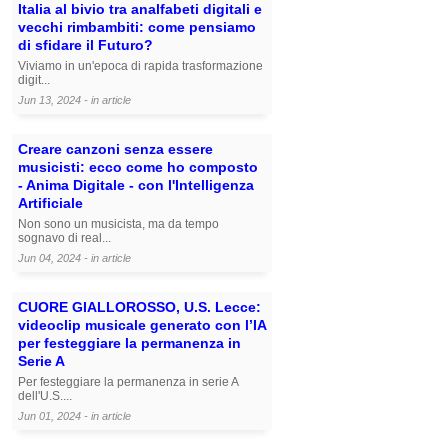
Italia al bivio tra analfabeti digitali e
vecchi rimbambiti: come pensiamo
di sfidare il Futuro?
Viviamo in un'epoca di rapida trasformazione
digit...
Jun 13, 2024 - in
article
Creare canzoni senza essere
musicisti: ecco come ho composto
- Anima Digitale - con l'Intelligenza
Artificiale
Non sono un musicista, ma da tempo
sognavo di real...
Jun 04, 2024 - in
article
CUORE GIALLOROSSO, U.S. Lecce:
videoclip musicale generato con l’IA
per festeggiare la permanenza in
Serie A
Per festeggiare la permanenza in serie A
dell'U.S....
Jun 01, 2024 - in
article