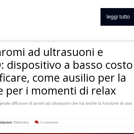
leggi tutto
aromi ad ultrasuoni e
 dispositivo a basso costo
ficare, come ausilio per la
 per i momenti di relax
inale diffusore di aromi ad ultrasuoni che ha anche la funzione di una
Soluzioni
,
Elettronica
0 comments