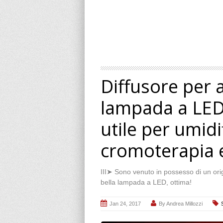
Diffusore per 
lampada a LED:
utile per umidi
cromoterapia e
III➤ Sono venuto in possesso di un orig
bella lampada a LED, ottima!
Jan 24, 2017
By
Andrea Millozzi