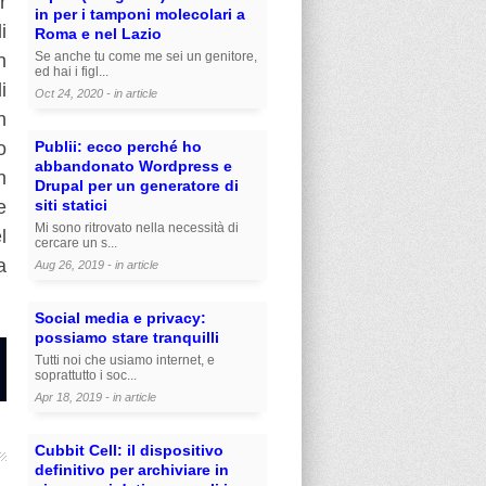
r
in per i tamponi molecolari a
i
Roma e nel Lazio
Se anche tu come me sei un genitore,
n
ed hai i figl...
i
Oct 24, 2020 - in
article
n
Publii: ecco perché ho
o
abbandonato Wordpress e
n
Drupal per un generatore di
siti statici
e
Mi sono ritrovato nella necessità di
l
cercare un s...
a
Aug 26, 2019 - in
article
Social media e privacy:
possiamo stare tranquilli
Tutti noi che usiamo internet, e
soprattutto i soc...
Apr 18, 2019 - in
article
Cubbit Cell: il dispositivo
definitivo per archiviare in