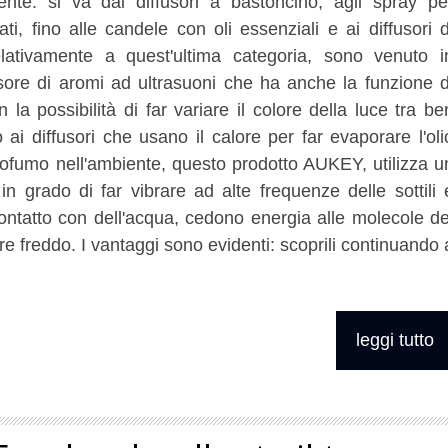
nte: si va dai diffusori a bastoncino, agli spray pe
ti, fino alle candele con oli essenziali e ai diffusori d
relativamente a quest'ultima categoria, sono venuto i
usore di aromi ad ultrasuoni che ha anche la funzione d
a possibilità di far variare il colore della luce tra be
o ai diffusori che usano il calore per far evaporare l'oli
rofumo nell'ambiente, questo prodotto AUKEY, utilizza u
 in grado di far vibrare ad alte frequenze delle sottili 
ontatto con dell'acqua, cedono energia alle molecole de
re freddo. I vantaggi sono evidenti: scoprili continuando 
leggi tutto