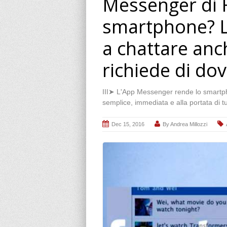
Messenger di F
smartphone? L
a chattare anc
richiede di dov
III➤ L'App Messenger rende lo smartph
semplice, immediata e alla portata di tu
Dec 15, 2016
By
Andrea Millozzi