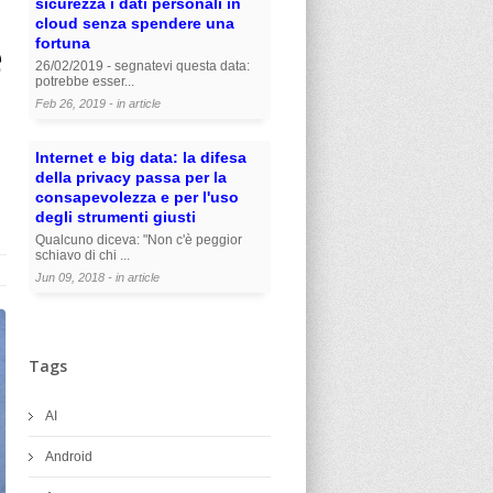
sicurezza i dati personali in
cloud senza spendere una
e
fortuna
26/02/2019 - segnatevi questa data:
potrebbe esser...
Feb 26, 2019 - in
article
Internet e big data: la difesa
della privacy passa per la
consapevolezza e per l'uso
degli strumenti giusti
Qualcuno diceva: "Non c'è peggior
schiavo di chi ...
Jun 09, 2018 - in
article
Tags
AI
Android