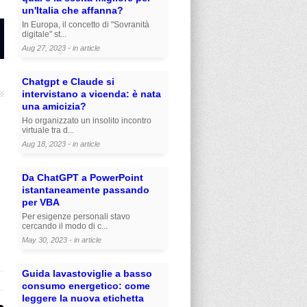
un'Italia che affanna?
In Europa, il concetto di "Sovranità
digitale" st...
Aug 27, 2023 - in
article
Chatgpt e Claude si
intervistano a vicenda: è nata
una amicizia?
Ho organizzato un insolito incontro
virtuale tra d...
Aug 18, 2023 - in
article
Da ChatGPT a PowerPoint
istantaneamente passando
per VBA
Per esigenze personali stavo
cercando il modo di c...
May 30, 2023 - in
article
Guida lavastoviglie a basso
consumo energetico: come
leggere la nuova etichetta