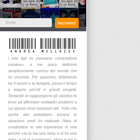
I miei figli mi chiamano «smanettone
creativo», a me piace definirmi
semplicemente curioso del mondo che
mi circonda. Per passione, dribblando
tra il lavoro e la famiglia, passo il tempo
a seguire piccoli e grandi progetti.
Tentando di raggiungerne gli obiettivi mi
trovo ad affrontare molteplici problemi a
cui spesso trovo soluzioni utili. Visto che
anche altri potrebbero trovarsi in
situazioni simili ho maturato l'idea di
condividere le mie esperienze in rete
perché «se tu hai una mela, e io ho una
mela, e ce le scambiamo, allora tu ed io