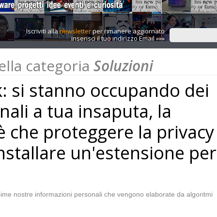
Iscriviti alla
newsletter
per rimanere aggiornato
inserisci il tuo indirizzo Email »»»
nella categoria
Soluzioni
: si stanno occupando dei
nali a tua insaputa, la
è che proteggere la privacy
installare un'estensione per
ssime nostre informazioni personali che vengono elaborate da algoritmi