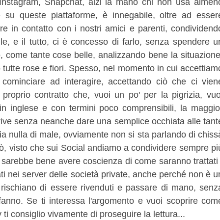
 Instagram, Snapchat, alzi la mano chi non usa almen
e su queste piattaforme, è innegabile, oltre ad esser
re in contatto con i nostri amici e parenti, condividend
ile, e il tutto, ci è concesso di farlo, senza spendere u
, come tante cose belle, analizzando bene la situazione
 tutte rose e fiori. Spesso, nel momento in cui accettiam
 cominciare ad interagire, accettando ciò che ci vien
proprio contratto che, vuoi un po' per la pigrizia, vuo
 in inglese e con termini poco comprensibili, la maggio
scrive senza neanche dare una semplice occhiata alle tant
ia nulla di male, ovviamente non si sta parlando di chiss
erò, visto che sui Social andiamo a condividere sempre pi
 sarebbe bene avere coscienza di come saranno trattati 
 nei server delle società private, anche perché non è u
i rischiano di essere rivenduti e passare di mano, senz
fanno. Se ti interessa l'argomento e vuoi scoprire com
 ti consiglio vivamente di proseguire la lettura...