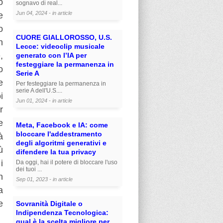
o
sognavo di real...
Jun 04, 2024 - in
article
e
o
CUORE GIALLOROSSO, U.S.
n
Lecce: videoclip musicale
,
generato con l’IA per
festeggiare la permanenza in
o
Serie A
e
Per festeggiare la permanenza in
serie A dell'U.S....
i
Jun 01, 2024 - in
article
r
e
Meta, Facebook e IA: come
bloccare l'addestramento
à
degli algoritmi generativi e
ù
difendere la tua privacy
i
Da oggi, hai il potere di bloccare l'uso
dei tuoi ...
n
Sep 01, 2023 - in
article
a
e
Sovranità Digitale o
Indipendenza Tecnologica:
qual è la scelta migliore per