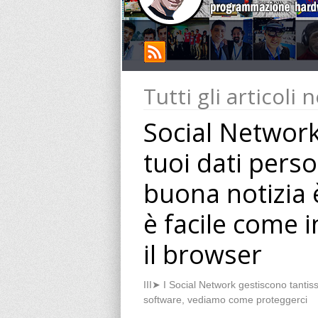
Tutti gli articoli 
Social Network
tuoi dati perso
buona notizia 
è facile come 
il browser
III➤ I Social Network gestiscono tanti
software, vediamo come proteggerci