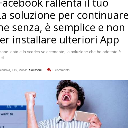
acebook rallenta il tuo
a soluzione per continuar
he senza, è semplice e non
er installare ulteriori App
one lento e lo scarica velocemente, la soluzione che ho adottato è
tti
Android
,
iOS
,
Mobile
,
Soluzioni
0 comments