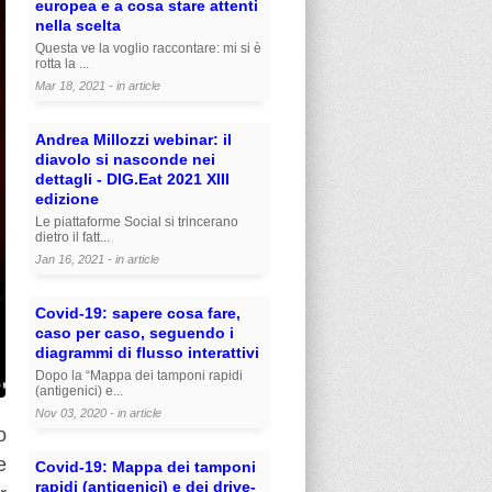
europea e a cosa stare attenti
nella scelta
Questa ve la voglio raccontare: mi si è
rotta la ...
Mar 18, 2021 - in
article
Andrea Millozzi webinar: il
diavolo si nasconde nei
dettagli - DIG.Eat 2021 XIII
edizione
Le piattaforme Social si trincerano
dietro il fatt...
Jan 16, 2021 - in
article
Covid-19: sapere cosa fare,
caso per caso, seguendo i
diagrammi di flusso interattivi
Dopo la “Mappa dei tamponi rapidi
(antigenici) e...
Nov 03, 2020 - in
article
o
e
Covid-19: Mappa dei tamponi
rapidi (antigenici) e dei drive-