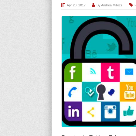
Apr 23, 2017
By
Andrea Millozzi