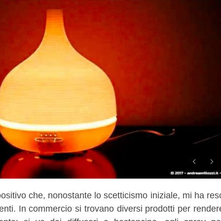
positivo che, nonostante lo scetticismo iniziale, mi ha res
rtenti. In commercio si trovano diversi prodotti per render