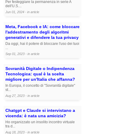
Per festeggiare la permanenza in serie A
dell'U.S....
Jun 01, 2024 - in
article
Meta, Facebook e IA: come bloccare
l'addestramento degli algoritmi
generativi e difendere la tua privacy
Da oggi, hai il potere di bloccare l'uso dei tuoi
...
Sep 01, 2023 - in
article
Sovranità Digitale o Indipendenza
Tecnologica: qual è la scelta
migliore per un'Italia che affanna?
In Europa, il concetto di "Sovranità digitale"
st...
Aug 27, 2023 - in
article
Chatgpt e Claude si intervistano a
vicenda: è nata una amicizia?
Ho organizzato un insolito incontro virtuale
tra d...
Aug 18, 2023 - in
article