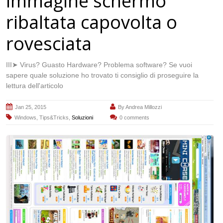
immagine schermo
ribaltata capovolta o
rovesciata
III➤ Virus? Guasto Hardware? Problema software? Se vuoi
sapere quale soluzione ho trovato ti consiglio di proseguire la
lettura dell'articolo
Jan 25, 2015
By
Andrea Millozzi
Windows
,
Tips&Tricks
,
Soluzioni
0 comments