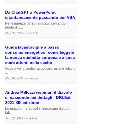
Da ChatGPT a PowerPoint
istantaneamente passando per VBA
Per esigenze personali stavo cercando il
modo di c...
May 30, 2023 - in
article
Guida lavastoviglie a basso
consumo energetico: come leggere
la nuova etichetta europea e a cosa
stare attenti nella scelta
Questa ve la voglio raccontare: mi si è rotta la
...
Mar 18, 2021 - in
article
Andrea Millozzi webinar: il diavolo
si nasconde nei dettagli - DIG.Eat
2021 XIII edizione
Le piattaforme Social si trincerano dietro il
fatt...
Jan 16, 2021 - in
article