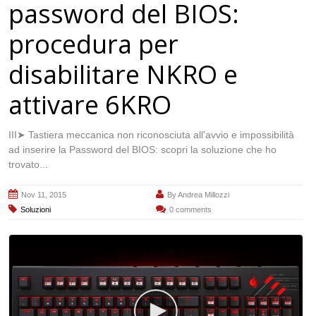
password del BIOS:
procedura per
disabilitare NKRO e
attivare 6KRO
III➤ Tastiera meccanica non riconosciuta all'avvio e impossibilità
ad inserire la Password del BIOS: scopri la soluzione che ho
trovato...
Nov 11, 2015
By
Andrea Millozzi
Soluzioni
0 comments