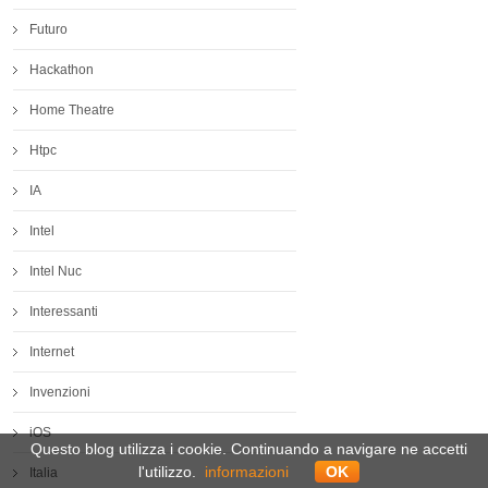
Futuro
Hackathon
Home Theatre
Htpc
IA
Intel
Intel Nuc
Interessanti
Internet
Invenzioni
iOS
Questo blog utilizza i cookie. Continuando a navigare ne accetti
l'utilizzo.
informazioni
OK
Italia