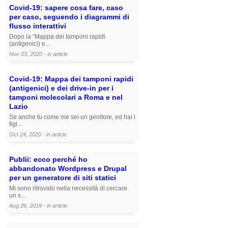
Covid-19: sapere cosa fare, caso
per caso, seguendo i diagrammi di
flusso interattivi
Dopo la “Mappa dei tamponi rapidi
(antigenici) e...
Nov 03, 2020 - in
article
Covid-19: Mappa dei tamponi rapidi
(antigenici) e dei drive-in per i
tamponi molecolari a Roma e nel
Lazio
Se anche tu come me sei un genitore, ed hai i
figl...
Oct 24, 2020 - in
article
Publii: ecco perché ho
abbandonato Wordpress e Drupal
per un generatore di siti statici
Mi sono ritrovato nella necessità di cercare
un s...
Aug 26, 2019 - in
article