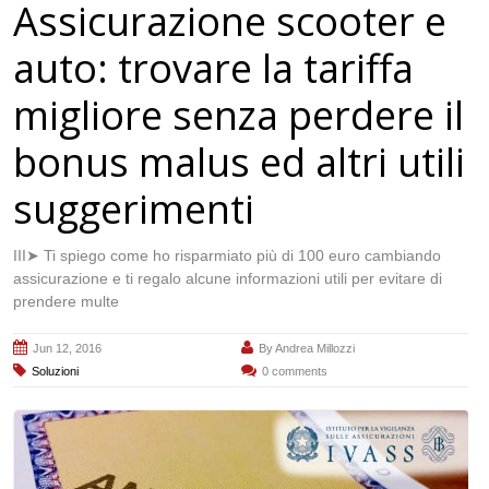
Pages
Assicurazione scooter e
auto: trovare la tariffa
migliore senza perdere il
bonus malus ed altri utili
suggerimenti
III➤ Ti spiego come ho risparmiato più di 100 euro cambiando
assicurazione e ti regalo alcune informazioni utili per evitare di
prendere multe
Jun 12, 2016
By
Andrea Millozzi
Soluzioni
0 comments