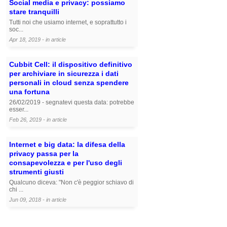
Social media e privacy: possiamo
stare tranquilli
Tutti noi che usiamo internet, e soprattutto i
soc...
Apr 18, 2019 - in
article
Cubbit Cell: il dispositivo definitivo
per archiviare in sicurezza i dati
personali in cloud senza spendere
una fortuna
26/02/2019 - segnatevi questa data: potrebbe
esser...
Feb 26, 2019 - in
article
Internet e big data: la difesa della
privacy passa per la
consapevolezza e per l'uso degli
strumenti giusti
Qualcuno diceva: "Non c'è peggior schiavo di
chi ...
Jun 09, 2018 - in
article