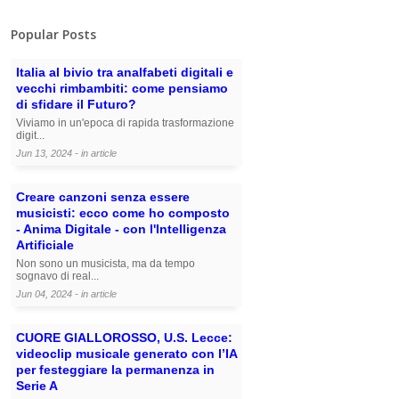
Popular Posts
Italia al bivio tra analfabeti digitali e
vecchi rimbambiti: come pensiamo
di sfidare il Futuro?
Viviamo in un'epoca di rapida trasformazione
digit...
Jun 13, 2024 - in
article
Creare canzoni senza essere
musicisti: ecco come ho composto
- Anima Digitale - con l'Intelligenza
Artificiale
Non sono un musicista, ma da tempo
sognavo di real...
Jun 04, 2024 - in
article
CUORE GIALLOROSSO, U.S. Lecce:
videoclip musicale generato con l’IA
per festeggiare la permanenza in
Serie A